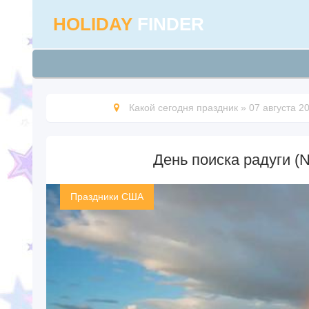
HOLIDAY
FINDER
Какой сегодня праздник
»
07 августа 2
День поиска радуги (N
Праздники США