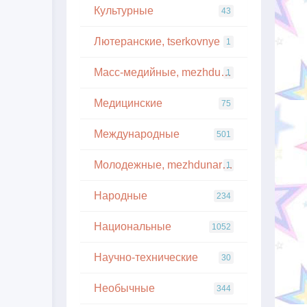
Культурные
43
Лютеранские, tserkovnye
1
Масс-медийные, mezhdunarodnye
1
Медицинские
75
Международные
501
Молодежные, mezhdunarodnye
1
Народные
234
Национальные
1052
Научно-технические
30
Необычные
344