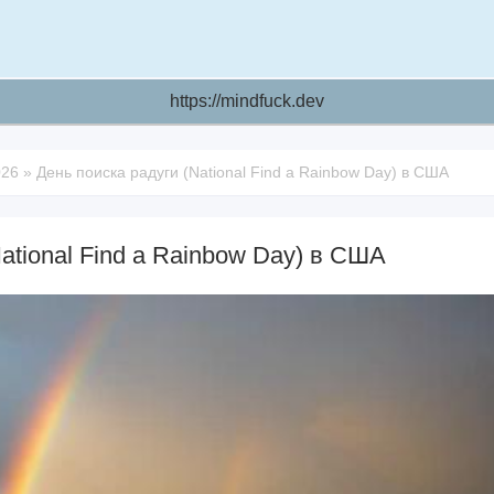
https://mindfuck.dev
026
»
День поиска радуги (National Find a Rainbow Day) в США
ational Find a Rainbow Day) в США