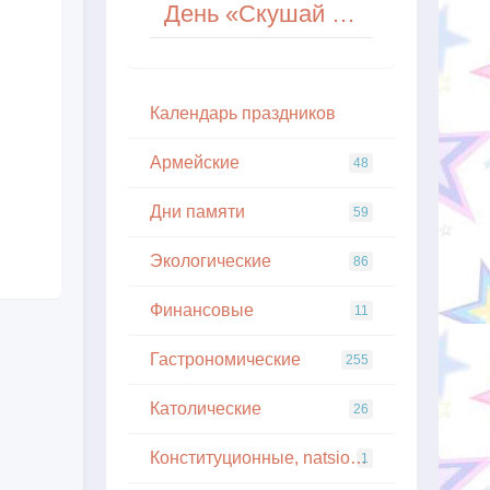
День «Скушай клюкву» (Eat A Cranberry Day) в США
Кaлeндapь пpaздникoв
Армейские
48
Дни памяти
59
Экологические
86
Финансовые
11
Гастрономические
255
Католические
26
Конституционные, natsionalnye
1