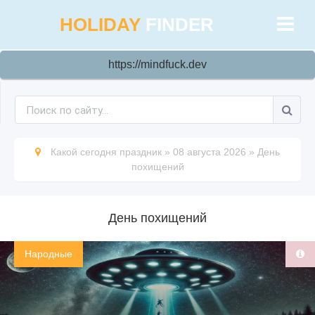
HOLIDAY
FINDER
https://mindfuck.dev
Какой сегодня праздник
»
08 августа 2026
»
День
похищений
День похищений
Народные