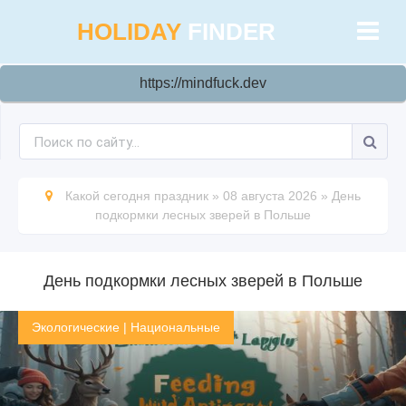
HOLIDAY
FINDER
https://mindfuck.dev
Какой сегодня праздник
»
08 августа 2026
»
День
подкормки лесных зверей в Польше
День подкормки лесных зверей в Польше
Экологические
|
Национальные