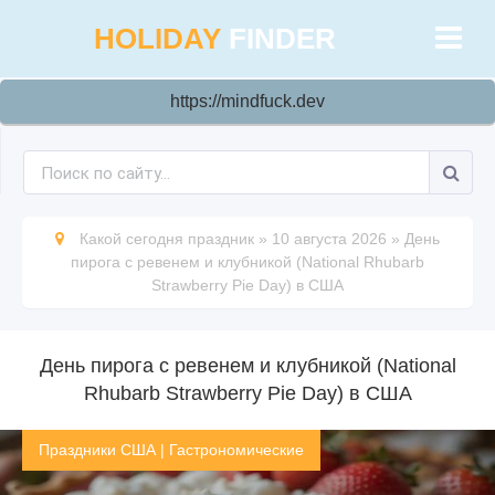
HOLIDAY
FINDER
https://mindfuck.dev
Какой сегодня праздник
»
10 августа 2026
»
День
пирога с ревенем и клубникой (National Rhubarb
Strawberry Pie Day) в США
День пирога с ревенем и клубникой (National
Rhubarb Strawberry Pie Day) в США
Праздники США
|
Гастрономические