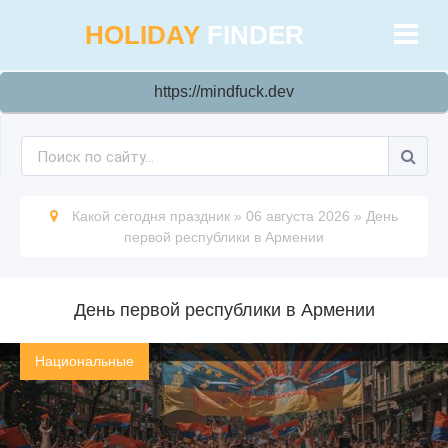
HOLIDAY
FINDER
https://mindfuck.dev
Какой сегодня праздник
»
06 августа 2026
»
День
первой республики в Армении
День первой республики в Армении
Национальные