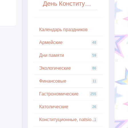
День Конституции Сейшельских Островов
Кaлeндapь пpaздникoв
Армейские
48
Дни памяти
59
Экологические
86
Финансовые
11
Гастрономические
255
Католические
26
Конституционные, natsionalnye
1