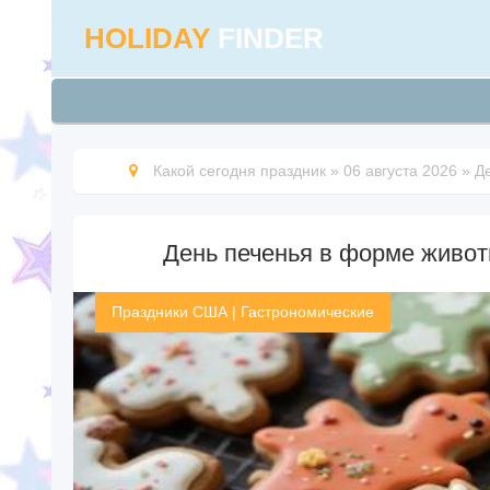
HOLIDAY
FINDER
Какой сегодня праздник
»
06 августа 2026
»
Д
День печенья в форме животн
Праздники США
|
Гастрономические