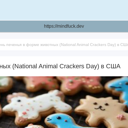
https://mindfuck.dev
ень печенья в форме животных (National Animal Crackers Day) в СШ
ых (National Animal Crackers Day) в США