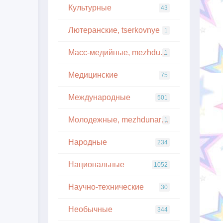
Культурные
43
Лютеранские, tserkovnye
1
Масс-медийные, mezhdunarodnye
1
Медицинские
75
Международные
501
Молодежные, mezhdunarodnye
1
Народные
234
Национальные
1052
Научно-технические
30
Необычные
344