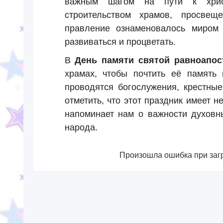
важным шагом на пути к христ
строительством храмов, просвещ
правление ознаменовалось миром 
развиваться и процветать.
В
День памяти святой равноапос
храмах, чтобы почтить её память 
проводятся богослужения, крестны
отметить, что этот праздник имеет н
напоминает нам о важности духовны
народа.
Произошла ошибка при загр