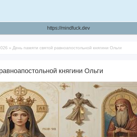
https://mindfuck.dev
2026
»
День памяти святой равноапостольной княгини Ольги
равноапостольной княгини Ольги