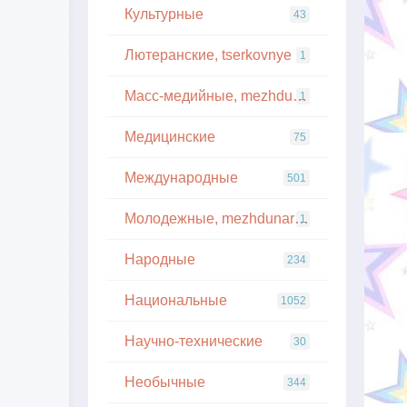
Культурные
43
Лютеранские, tserkovnye
1
Масс-медийные, mezhdunarodnye
1
Медицинские
75
Международные
501
Молодежные, mezhdunarodnye
1
Народные
234
Национальные
1052
Научно-технические
30
Необычные
344