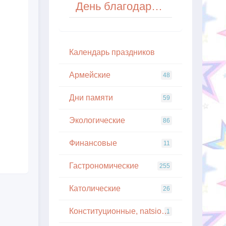
День благодарности разработчикам плагинов (Thank a Plugin Developer Day)
Кaлeндapь пpaздникoв
Армейские
48
Дни памяти
59
Экологические
86
Финансовые
11
Гастрономические
255
Католические
26
Конституционные, natsionalnye
1