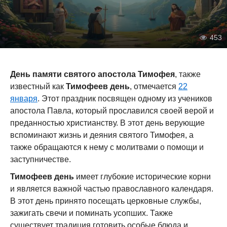
453
День памяти святого апостола Тимофея
, также
известный как
Тимофеев день
, отмечается
22
января
. Этот праздник посвящен одному из учеников
апостола Павла, который прославился своей верой и
преданностью христианству. В этот день верующие
вспоминают жизнь и деяния святого Тимофея, а
также обращаются к нему с молитвами о помощи и
заступничестве.
Тимофеев день
имеет глубокие исторические корни
и является важной частью православного календаря.
В этот день принято посещать церковные службы,
зажигать свечи и поминать усопших. Также
существует традиция готовить особые блюда и