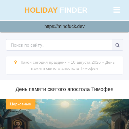
HOLIDAY
FINDER
https://mindfuck.dev
Какой сегодня праздник
»
10 августа 2026
»
День
памяти святого апостола Тимофея
День памяти святого апостола Тимофея
Церковные