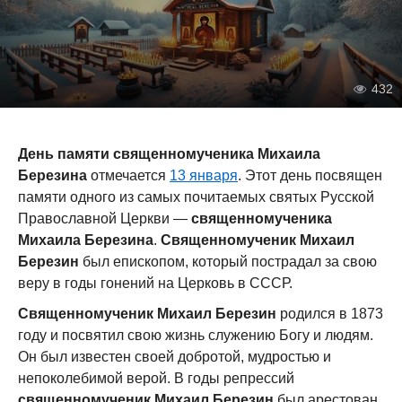
432
День памяти священномученика Михаила
Березина
отмечается
13 января
. Этот день посвящен
памяти одного из самых почитаемых святых Русской
Православной Церкви —
священномученика
Михаила Березина
.
Священномученик Михаил
Березин
был епископом, который пострадал за свою
веру в годы гонений на Церковь в СССР.
Священномученик Михаил Березин
родился в 1873
году и посвятил свою жизнь служению Богу и людям.
Он был известен своей добротой, мудростью и
непоколебимой верой. В годы репрессий
священномученик Михаил Березин
был арестован