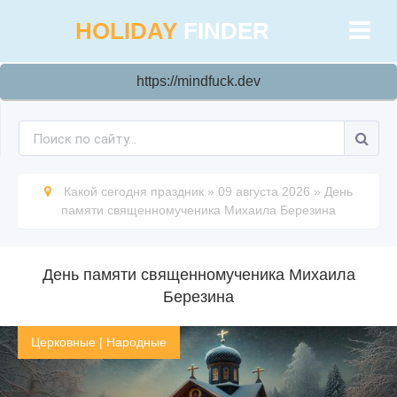
HOLIDAY
FINDER
https://mindfuck.dev
Какой сегодня праздник
»
09 августа 2026
»
День
памяти священномученика Михаила Березина
День памяти священномученика Михаила
Березина
Церковные
|
Народные