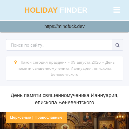
HOLIDAY
FINDER
https://mindfuck.dev
Какой сегодня праздник
»
09 августа 2026
»
День
памяти священномученика Ианнуария, епископа
Беневентского
День памяти священномученика Ианнуария,
епископа Беневентского
Церковные
|
Православные