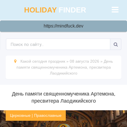
HOLIDAY
FINDER
https://mindfuck.dev
Какой сегодня праздник
»
08 августа 2026
»
День
памяти священномученика Артемона, пресвитера
Лаодикийского
День памяти священномученика Артемона,
пресвитера Лаодикийского
Церковные
|
Православные