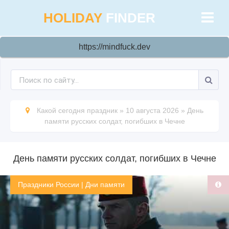
HOLIDAY
FINDER
https://mindfuck.dev
Какой сегодня праздник
»
10 августа 2026
»
День
памяти русских солдат, погибших в Чечне
День памяти русских солдат, погибших в Чечне
Праздники России
|
Дни памяти