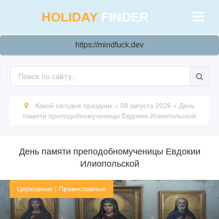
HOLIDAY
FINDER
https://mindfuck.dev
Какой сегодня праздник
»
08 августа 2026
»
День
памяти преподобномученицы Евдокии Илиопольской
День памяти преподобномученицы Евдокии
Илиопольской
Церковные
|
Православные