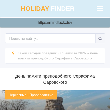
HOLIDAY
FINDER
https://mindfuck.dev
Какой сегодня праздник
»
09 августа 2026
»
День
памяти преподобного Серафима Саровского
День памяти преподобного Серафима
Саровского
Церковные
|
Православные