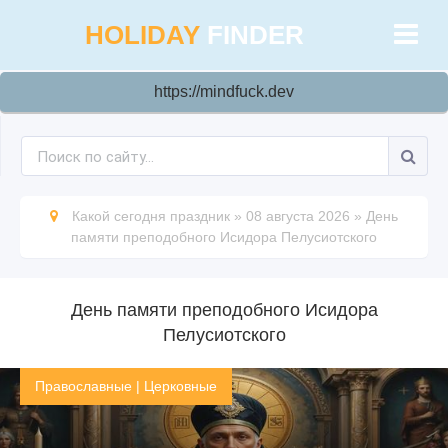
HOLIDAY
FINDER
https://mindfuck.dev
Какой сегодня праздник
»
08 августа 2026
»
День
памяти преподобного Исидора Пелусиотского
День памяти преподобного Исидора
Пелусиотского
Православные
|
Церковные