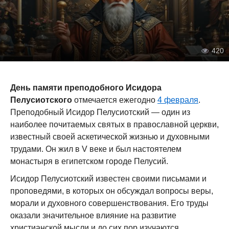
420
День памяти преподобного Исидора
Пелусиотского
отмечается ежегодно
4 февраля
.
Преподобный Исидор Пелусиотский — один из
наиболее почитаемых святых в православной церкви,
известный своей аскетической жизнью и духовными
трудами. Он жил в V веке и был настоятелем
монастыря в египетском городе Пелусий.
Исидор Пелусиотский известен своими письмами и
проповедями, в которых он обсуждал вопросы веры,
морали и духовного совершенствования. Его труды
оказали значительное влияние на развитие
христианской мысли и до сих пор изучаются