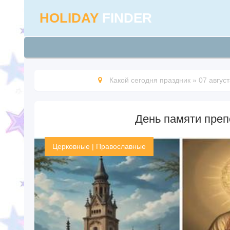
HOLIDAY
FINDER
Какой сегодня праздник
»
07 авгус
День памяти пре
Церковные
|
Православные