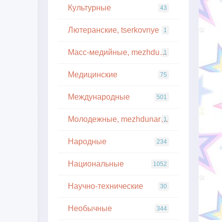
Культурные
43
Лютеранские, tserkovnye
1
Масс-медийные, mezhdunarodnye
1
Медицинские
75
Международные
501
Молодежные, mezhdunarodnye
1
Народные
234
Национальные
1052
Научно-технические
30
Необычные
344