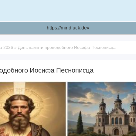
https://mindfuck.dev
та 2026
»
День памяти преподобного Иосифа Песнописца
подобного Иосифа Песнописца