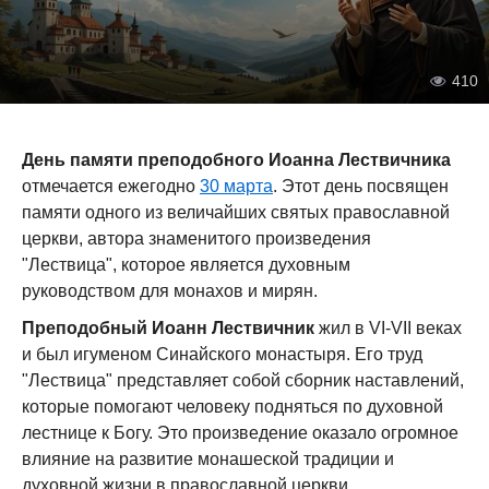
410
День памяти преподобного Иоанна Лествичника
отмечается ежегодно
30 марта
. Этот день посвящен
памяти одного из величайших святых православной
церкви, автора знаменитого произведения
"Лествица", которое является духовным
руководством для монахов и мирян.
Преподобный Иоанн Лествичник
жил в VI-VII веках
и был игуменом Синайского монастыря. Его труд
"Лествица" представляет собой сборник наставлений,
которые помогают человеку подняться по духовной
лестнице к Богу. Это произведение оказало огромное
влияние на развитие монашеской традиции и
духовной жизни в православной церкви.