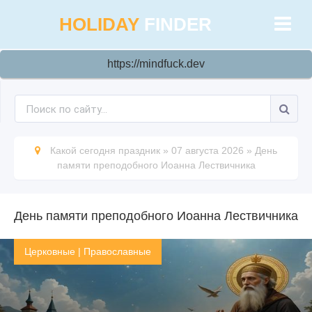
HOLIDAY
FINDER
https://mindfuck.dev
Какой сегодня праздник
»
07 августа 2026
»
День
памяти преподобного Иоанна Лествичника
День памяти преподобного Иоанна Лествичника
Церковные
|
Православные