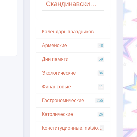
Скандинавский Новый год (Зимние ночи)
Кaлeндapь пpaздникoв
Армейские
48
Дни памяти
59
Экологические
86
Финансовые
11
Гастрономические
255
Католические
26
Конституционные, natsionalnye
1