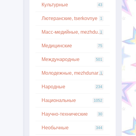
Культурные
43
Лютеранские, tserkovnye
1
Масс-медийные, mezhdunarodnye
1
Медицинские
75
Международные
501
Молодежные, mezhdunarodnye
1
Народные
234
Национальные
1052
Научно-технические
30
Необычные
344