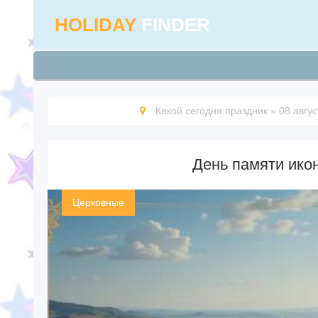
HOLIDAY
FINDER
Какой сегодня праздник
»
08 авгус
День памяти ико
Церковные