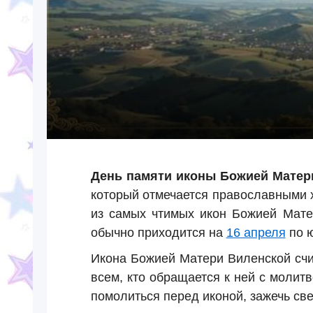
День памяти иконы Божией Матер
который отмечается православными 
из самых чтимых икон Божией Матер
обычно приходится на
16 апреля
по ю
Икона Божией Матери Виленской счи
всем, кто обращается к ней с молит
помолиться перед иконой, зажечь све