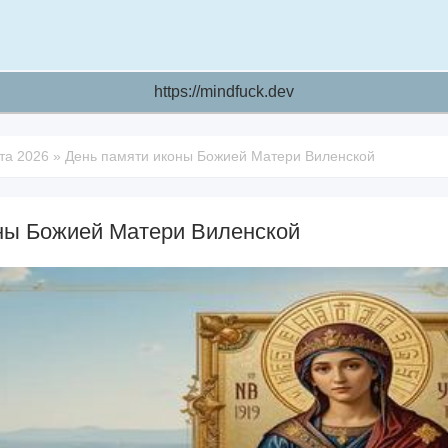
https://mindfuck.dev
та 2026
»
День памяти иконы Божией Матери Виленской
ны Божией Матери Виленской