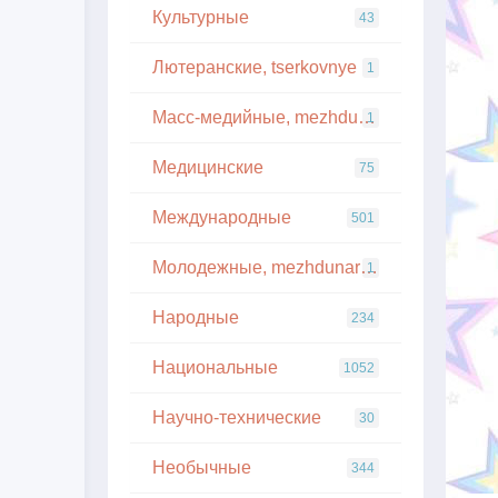
Культурные
43
Лютеранские, tserkovnye
1
Масс-медийные, mezhdunarodnye
1
Медицинские
75
Международные
501
Молодежные, mezhdunarodnye
1
Народные
234
Национальные
1052
Научно-технические
30
Необычные
344