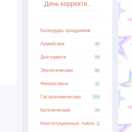
День корректировки календаря (Calendar Adjustment Day) в США
Кaлeндapь пpaздникoв
Армейские
48
Дни памяти
59
Экологические
86
Финансовые
11
Гастрономические
255
Католические
26
Конституционные, natsionalnye
1