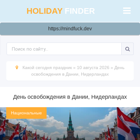
HOLIDAY
FINDER
https://mindfuck.dev
Какой сегодня праздник
»
10 августа 2026
»
День
освобождения в Дании, Нидерландах
День освобождения в Дании, Нидерландах
Национальные