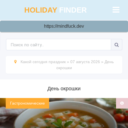
HOLIDAY
FINDER
https://mindfuck.dev
Какой сегодня праздник
»
07 августа 2026
»
День
окрошки
День окрошки
Гастрономические