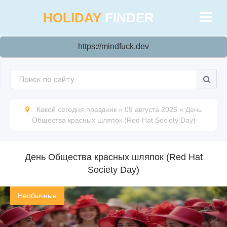
HOLIDAY
FINDER
https://mindfuck.dev
Какой сегодня праздник
»
09 августа 2026
»
День
Общества красных шляпок (Red Hat Society Day)
День Общества красных шляпок (Red Hat
Society Day)
Необычные