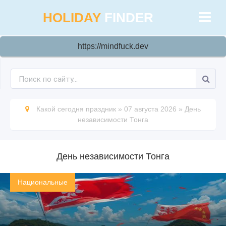
HOLIDAY
FINDER
https://mindfuck.dev
Какой сегодня праздник
»
07 августа 2026
»
День
независимости Тонга
День независимости Тонга
Национальные