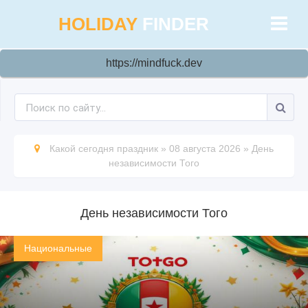
HOLIDAY
FINDER
https://mindfuck.dev
Какой сегодня праздник
»
08 августа 2026
»
День
независимости Того
День независимости Того
Национальные