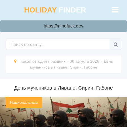
HOLIDAY
FINDER
https://mindfuck.dev
Какой сегодня праздник
»
08 августа 2026
»
День
мучеников в Ливане, Сирии, Габоне
День мучеников в Ливане, Сирии, Габоне
Национальные