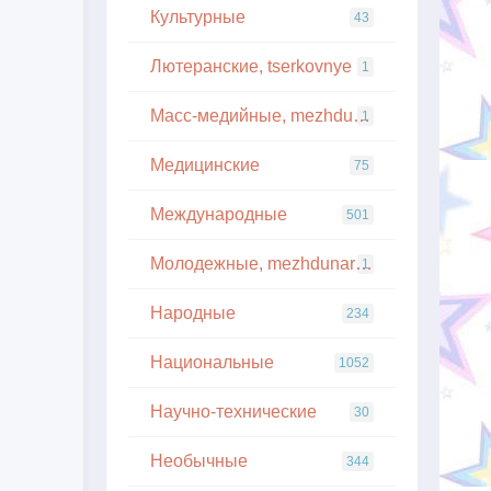
Культурные
43
Лютеранские, tserkovnye
1
Масс-медийные, mezhdunarodnye
1
Медицинские
75
Международные
501
Молодежные, mezhdunarodnye
1
Народные
234
Национальные
1052
Научно-технические
30
Необычные
344