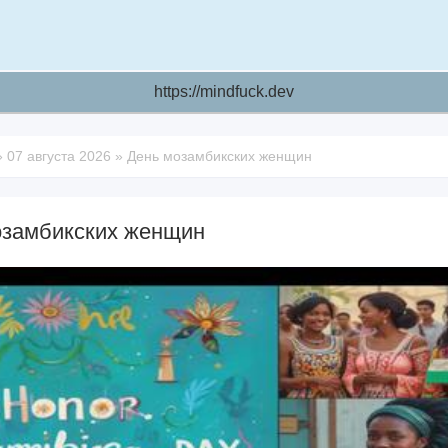
https://mindfuck.dev
»
07 августа 2026
»
День мозамбикских женщин
озамбикских женщин