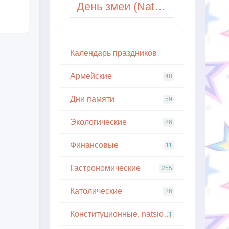
День змеи (National Serpent Day) в США
Кaлeндapь пpaздникoв
Армейские
48
Дни памяти
59
Экологические
86
Финансовые
11
Гастрономические
255
Католические
26
Конституционные, natsionalnye
1