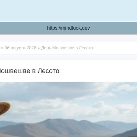
https://mindfuck.dev
»
06 августа 2026
»
День Мошвешве в Лесото
Мошвешве в Лесото