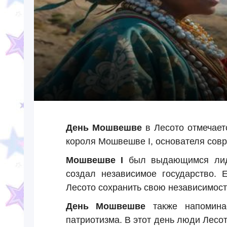
День Мошвешве
в Лесото отмечае
короля Мошвешве I, основателя совр
Мошвешве I
был выдающимся лиде
создал независимое государство. 
Лесото сохранить свою независимост
День Мошвешве
также напомина
патриотизма. В этот день люди Лесо