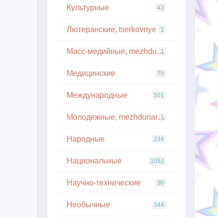
Культурные
43
Лютеранские, tserkovnye
1
Масс-медийные, mezhdunarodnye
1
Медицинские
75
Международные
501
Молодежные, mezhdunarodnye
1
Народные
234
Национальные
1052
Научно-технические
30
Необычные
344