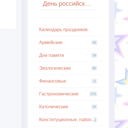
День российской полиграфии
Кaлeндapь пpaздникoв
Армейские
48
Дни памяти
59
Экологические
86
Финансовые
11
Гастрономические
255
Католические
26
Конституционные, natsionalnye
1