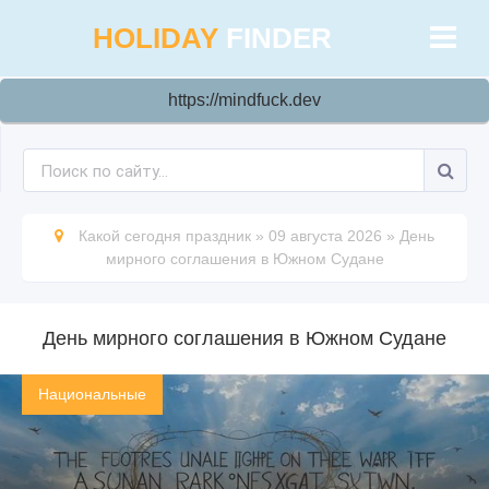
HOLIDAY
FINDER
https://mindfuck.dev
Какой сегодня праздник
»
09 августа 2026
»
День
мирного соглашения в Южном Судане
День мирного соглашения в Южном Судане
Национальные