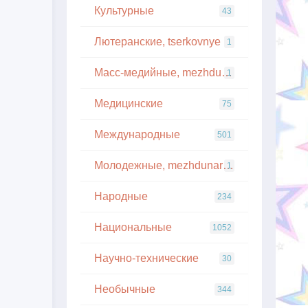
Культурные
43
Лютеранские, tserkovnye
1
Масс-медийные, mezhdunarodnye
1
Медицинские
75
Международные
501
Молодежные, mezhdunarodnye
1
Народные
234
Национальные
1052
Научно-технические
30
Необычные
344