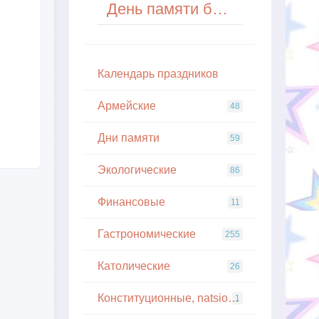
День памяти богатыря Святогора
Кaлeндapь пpaздникoв
Армейские
48
Дни памяти
59
Экологические
86
Финансовые
11
Гастрономические
255
Католические
26
Конституционные, natsionalnye
1