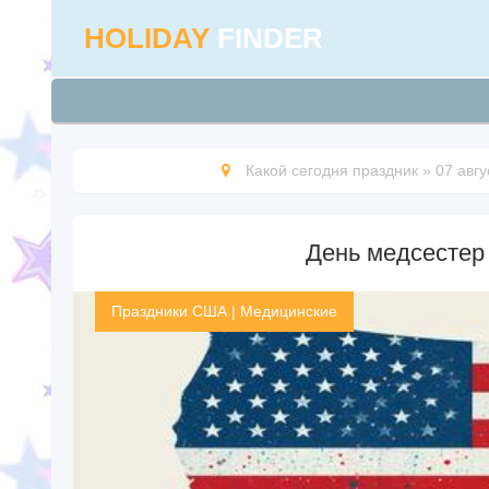
HOLIDAY
FINDER
Какой сегодня праздник
»
07 авгу
День медсестер 
Праздники США
|
Медицинские