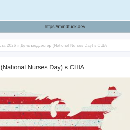
https://mindfuck.dev
ста 2026
»
День медсестер (National Nurses Day) в США
(National Nurses Day) в США