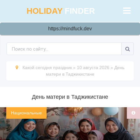
HOLIDAY
FINDER
https://mindfuck.dev
Какой сегодня праздник
»
10 августа 2026
»
День
матери в Таджикистане
День матери в Таджикистане
Национальные