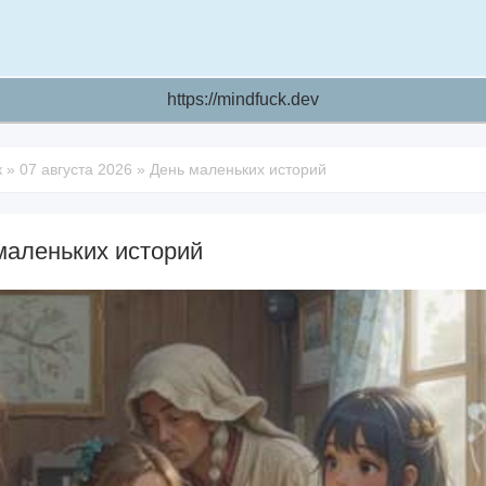
https://mindfuck.dev
к
»
07 августа 2026
»
День маленьких историй
маленьких историй