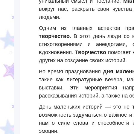
уникальный смысл и послание.
Мал
вокруг нас, раскрыть свои чувств
людьми.
Одним из главных аспектов пр
творчество
. В этот день люди со 
стихотворениями и анекдотами, 
вдохновения.
Творчество
помогает 
других на создание своих историй.
Во время празднования
Дня мален
такие как литературные вечера, ма
выставки. Эти мероприятия нап
рассказывания историй, а также на 
День маленьких историй — это не т
возможность задуматься о важности
нам о силе слова и способности 
эмоции.