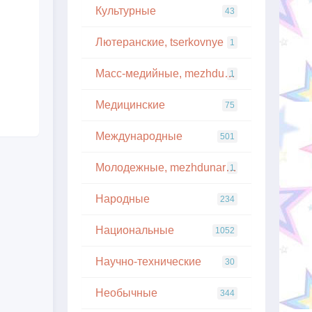
Культурные
43
Лютеранские, tserkovnye
1
Масс-медийные, mezhdunarodnye
1
Медицинские
75
Международные
501
Молодежные, mezhdunarodnye
1
Народные
234
Национальные
1052
Научно-технические
30
Необычные
344