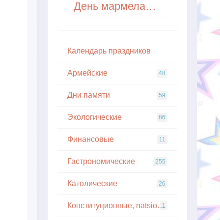
День мармеладных червячков (National Gummi Worm Day) в США
Кaлeндapь пpaздникoв
Армейские
48
Дни памяти
59
Экологические
86
Финансовые
11
Гастрономические
255
Католические
26
Конституционные, natsionalnye
1