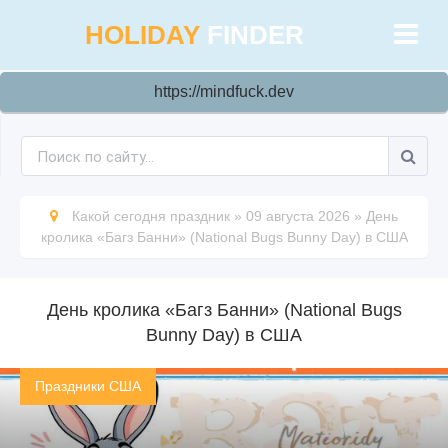
HOLIDAY
FINDER
https://mindfuck.dev
Какой сегодня праздник
»
09 августа 2026
»
День
кролика «Багз Банни» (National Bugs Bunny Day) в США
День кролика «Багз Банни» (National Bugs
Bunny Day) в США
Праздники США