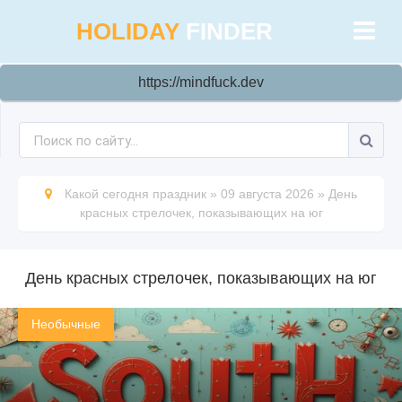
HOLIDAY
FINDER
https://mindfuck.dev
Какой сегодня праздник
»
09 августа 2026
»
День
красных стрелочек, показывающих на юг
День красных стрелочек, показывающих на юг
Необычные