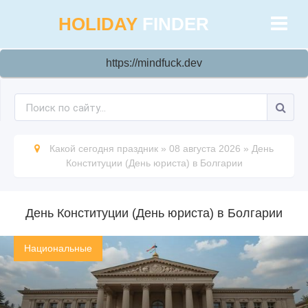
HOLIDAY
FINDER
https://mindfuck.dev
Какой сегодня праздник
»
08 августа 2026
»
День
Конституции (День юриста) в Болгарии
День Конституции (День юриста) в Болгарии
Национальные