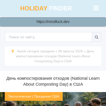
HOLIDAY
FINDER
https://mindfuck.dev
Какой сегодня праздник
»
08 августа 2026
»
День
компостирования отходов (National Learn About
Composting Day) в США
День компостирования отходов (National Learn
About Composting Day) в США
Экологические
|
Праздники США