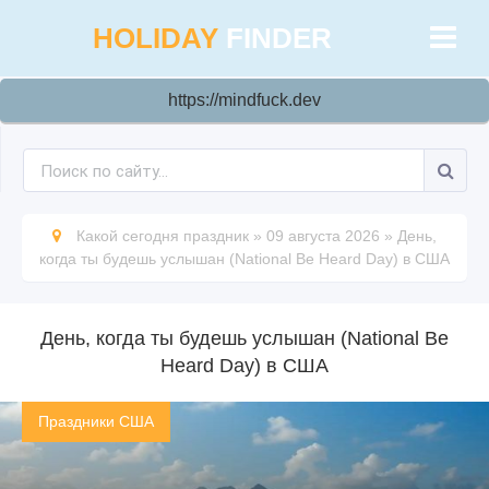
HOLIDAY
FINDER
https://mindfuck.dev
Какой сегодня праздник
»
09 августа 2026
»
День,
когда ты будешь услышан (National Be Heard Day) в США
День, когда ты будешь услышан (National Be
Heard Day) в США
Праздники США