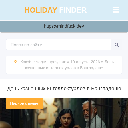
HOLIDAY
FINDER
https://mindfuck.dev
Какой сегодня праздник
»
10 августа 2026
»
День
казненных интеллектуалов в Бангладеше
День казненных интеллектуалов в Бангладеше
Национальные