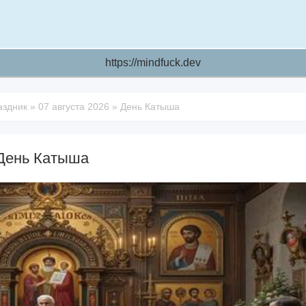
https://mindfuck.dev
аздник
»
07 августа 2026
»
День Катыша
День Катыша