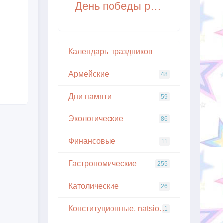
День победы русской эскадры у мыса Тендра
Кaлeндapь пpaздникoв
Армейские
48
Дни памяти
59
Экологические
86
Финансовые
11
Гастрономические
255
Католические
26
Конституционные, natsionalnye
1