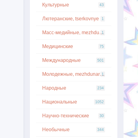
Культурные
43
Лютеранские, tserkovnye
1
Масс-медийные, mezhdunarodnye
1
Медицинские
75
Международные
501
Молодежные, mezhdunarodnye
1
Народные
234
Национальные
1052
Научно-технические
30
Необычные
344