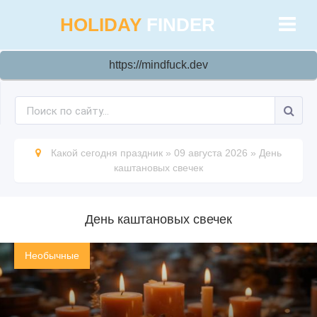
HOLIDAY
FINDER
https://mindfuck.dev
Какой сегодня праздник
»
09 августа 2026
»
День
каштановых свечек
День каштановых свечек
Необычные