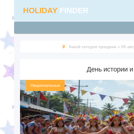
HOLIDAY
FINDER
Какой сегодня праздник
»
06 авг
День истории и
Национальные