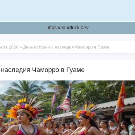
https://mindfuck.dev
уста 2026
»
День истории и наследия Чаморро в Гуаме
 наследия Чаморро в Гуаме