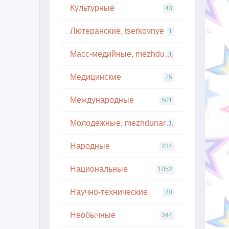
Культурные
43
Лютеранские, tserkovnye
1
Масс-медийные, mezhdunarodnye
1
Медицинские
75
Международные
501
Молодежные, mezhdunarodnye
1
Народные
234
Национальные
1052
Научно-технические
30
Необычные
344