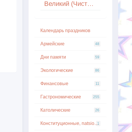
Великий (Чистый) четверг у православных христиан
Кaлeндapь пpaздникoв
Армейские
48
Дни памяти
59
Экологические
86
Финансовые
11
Гастрономические
255
Католические
26
Конституционные, natsionalnye
1