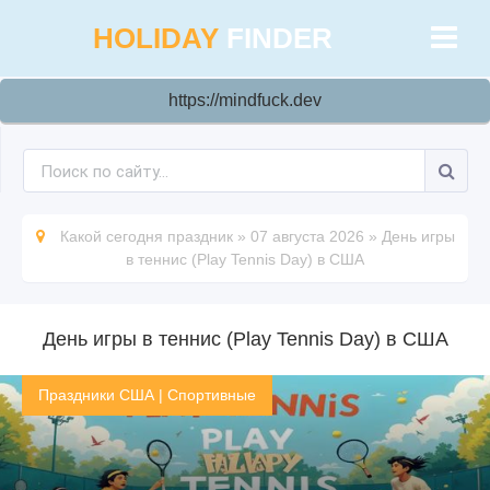
HOLIDAY
FINDER
https://mindfuck.dev
Какой сегодня праздник
»
07 августа 2026
»
День игры
в теннис (Play Tennis Day) в США
День игры в теннис (Play Tennis Day) в США
Праздники США
|
Спортивные