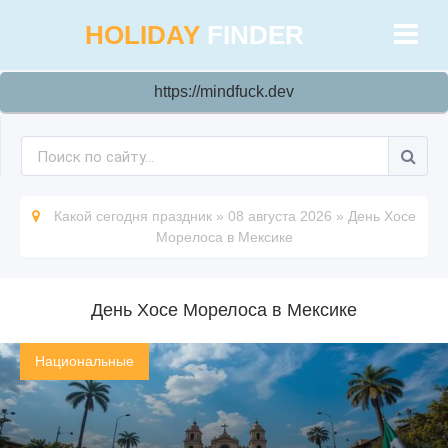
HOLIDAY
FINDER
https://mindfuck.dev
Какой сегодня праздник
»
08 августа 2026
»
День Хосе
Морелоса в Мексике
День Хосе Морелоса в Мексике
Национальные