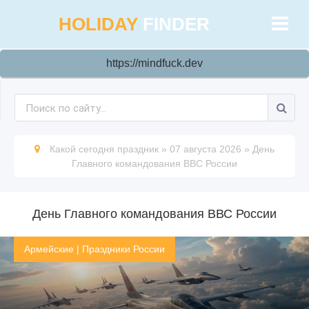
HOLIDAY
FINDER
https://mindfuck.dev
Какой сегодня праздник
»
07 августа 2026
»
День
Главного командования ВВС России
День Главного командования ВВС России
Армейские
|
Праздники России