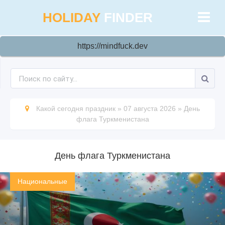
HOLIDAY
FINDER
https://mindfuck.dev
Какой сегодня праздник
»
07 августа 2026
»
День
флага Туркменистана
День флага Туркменистана
Национальные