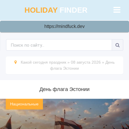
HOLIDAY
FINDER
https://mindfuck.dev
Какой сегодня праздник
»
08 августа 2026
»
День
флага Эстонии
День флага Эстонии
Национальные