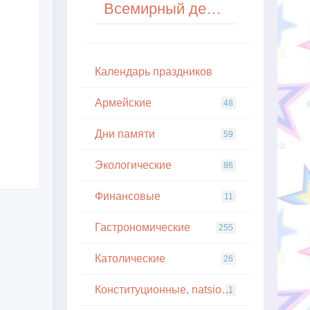
Всемирный день здоровья окружающей среды (World Environmental Health Day)
Кaлeндapь пpaздникoв
Армейские
48
Дни памяти
59
Экологические
86
Финансовые
11
Гастрономические
255
Католические
26
Конституционные, natsionalnye
1