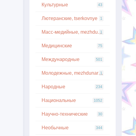
Культурные
43
Лютеранские, tserkovnye
1
Масс-медийные, mezhdunarodnye
1
Медицинские
75
Международные
501
Молодежные, mezhdunarodnye
1
Народные
234
Национальные
1052
Научно-технические
30
Необычные
344