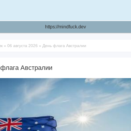
https://mindfuck.dev
ик
»
06 августа 2026
»
День флага Австралии
 флага Австралии