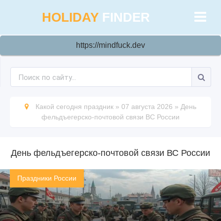
HOLIDAY
FINDER
https://mindfuck.dev
Какой сегодня праздник
»
07 августа 2026
»
День
фельдъегерско-почтовой связи ВС России
День фельдъегерско-почтовой связи ВС России
Праздники России