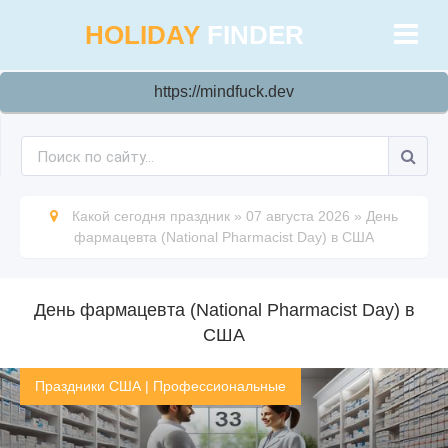
HOLIDAY
FINDER
https://mindfuck.dev
Какой сегодня праздник
»
07 августа 2026
»
День
фармацевта (National Pharmacist Day) в США
День фармацевта (National Pharmacist Day) в
США
Праздники США
|
Профессиональные