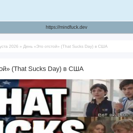
https://mindfuck.dev
уста 2026
»
День «Это отстой» (That Sucks Day) в США
ой» (That Sucks Day) в США