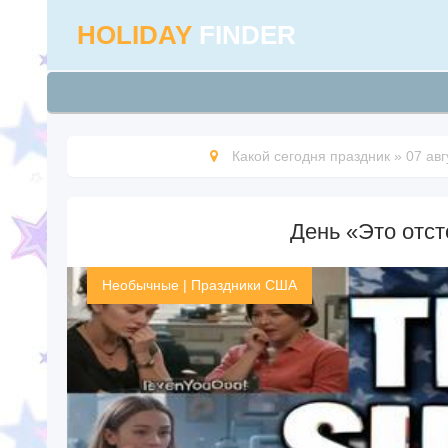
HOLIDAY
FINDER
Какой сегодня праздник
»
07 авг
День «Это отст
Необычные
|
Праздники США