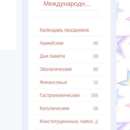
Международный день торта (International Cake Day)
Кaлeндapь пpaздникoв
Армейские
48
Дни памяти
59
Экологические
86
Финансовые
11
Гастрономические
255
Католические
26
Конституционные, natsionalnye
1