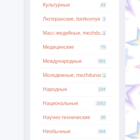
Культурные
43
Лютеранские, tserkovnye
1
Масс-медийные, mezhdunarodnye
1
Медицинские
75
Международные
501
Молодежные, mezhdunarodnye
1
Народные
234
Национальные
1052
Научно-технические
30
Необычные
344