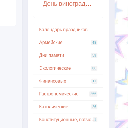
День виноградарства и виноделия
Кaлeндapь пpaздникoв
Армейские
48
Дни памяти
59
Экологические
86
Финансовые
11
Гастрономические
255
Католические
26
Конституционные, natsionalnye
1