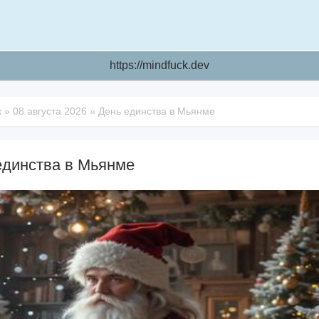
https://mindfuck.dev
к
»
08 августа 2026
»
День единства в Мьянме
единства в Мьянме