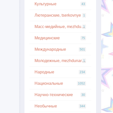
Культурные
43
Лютеранские, tserkovnye
1
Масс-медийные, mezhdunarodnye
1
Медицинские
75
Международные
501
Молодежные, mezhdunarodnye
1
Народные
234
Национальные
1052
Научно-технические
30
Необычные
344